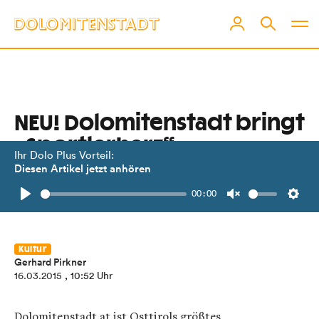
NEU! Dolomitenstadt bringt
„Sportlerherz“
Ihr Dolo Plus Vorteil:
Diesen Artikel jetzt anhören
Unsere bunte Sammlung an
00:00
Kolumnen bekommt Zuwachs.
Play
Unmute
Setti
Kultur
Gerhard Pirkner
16.03.2015
, 10:52 Uhr
Dolomitenstadt.at ist Osttirols größtes