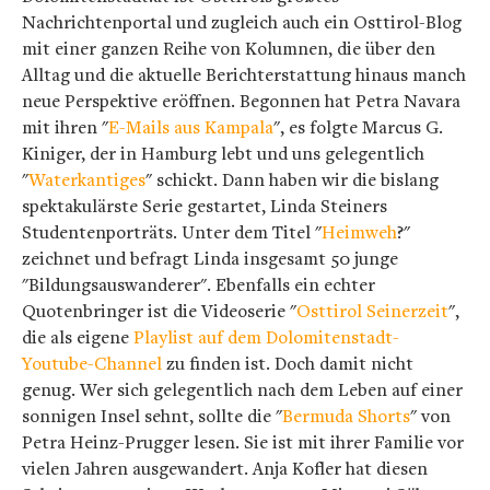
Nachrichtenportal und zugleich auch ein Osttirol-Blog
mit einer ganzen Reihe von Kolumnen, die über den
Alltag und die aktuelle Berichterstattung hinaus manch
neue Perspektive eröffnen. Begonnen hat Petra Navara
mit ihren "
E-Mails aus Kampala
", es folgte Marcus G.
Kiniger, der in Hamburg lebt und uns gelegentlich
"
Waterkantiges
" schickt. Dann haben wir die bislang
spektakulärste Serie gestartet, Linda Steiners
Studentenporträts. Unter dem Titel "
Heimweh
?"
zeichnet und befragt Linda insgesamt 50 junge
"Bildungsauswanderer". Ebenfalls ein echter
Quotenbringer ist die Videoserie "
Osttirol Seinerzeit
",
die als eigene
Playlist auf dem Dolomitenstadt-
Youtube-Channel
zu finden ist. Doch damit nicht
genug. Wer sich gelegentlich nach dem Leben auf einer
sonnigen Insel sehnt, sollte die "
Bermuda Shorts
" von
Petra Heinz-Prugger lesen. Sie ist mit ihrer Familie vor
vielen Jahren ausgewandert. Anja Kofler hat diesen