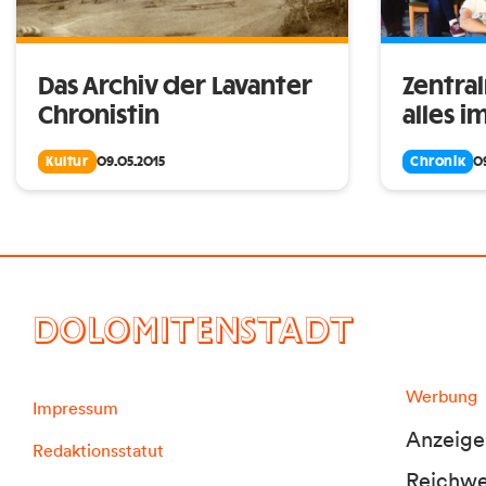
Das Archiv der Lavanter
Zentra
Chronistin
alles 
Kultur
09.05.2015
Chronik
0
DOLOMITENSTADT
Werbung
Impressum
Anzeige
Redaktionsstatut
Reichwei