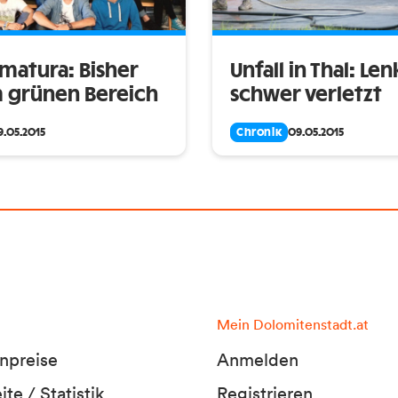
lmatura: Bisher
Unfall in Thal: Le
im grünen Bereich
schwer verletzt
9.05.2015
Chronik
09.05.2015
Mein Dolomitenstadt.at
npreise
Anmelden
te / Statistik
Registrieren