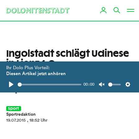
Ingolstadt schlägt Udinese
in Lienz 1:0
Ihr Dolo Plus Vorteil:
Diesen Artikel jetzt anhören
Hitziges Freundschaftsspiel mit
00:00
Superstars im Dolomitenstadion.
Play
Unmute
Setti
Sport
Sportredaktion
19.07.2015
, 18:52 Uhr