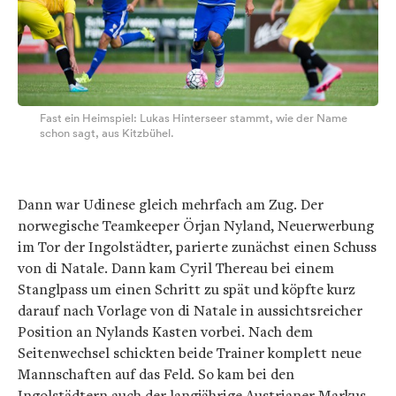
Fast ein Heimspiel: Lukas Hinterseer stammt, wie der Name
schon sagt, aus Kitzbühel.
Dann war Udinese gleich mehrfach am Zug. Der
norwegische Teamkeeper Örjan Nyland, Neuerwerbung
im Tor der Ingolstädter, parierte zunächst einen Schuss
von di Natale. Dann kam Cyril Thereau bei einem
Stanglpass um einen Schritt zu spät und köpfte kurz
darauf nach Vorlage von di Natale in aussichtsreicher
Position an Nylands Kasten vorbei. Nach dem
Seitenwechsel schickten beide Trainer komplett neue
Mannschaften auf das Feld. So kam bei den
Ingolstädtern auch der langjährige Austrianer Markus