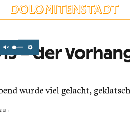
15 – der Vorhang
Unmute
Settings
end wurde viel gelacht, geklatsch
12 Uhr