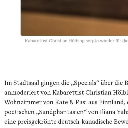
Kabarettist Christian Hölbing sorgte wieder für 
Im Stadtsaal gingen die „Specials“ über die 
anmoderiert von Kabarettist Christian Hölb
Wohnzimmer von Kate & Pasi aus Finnland, 
poetischen „Sandphantasien“ von Iliana Yahav
eine preisgekrönte deutsch-kanadische Beweg