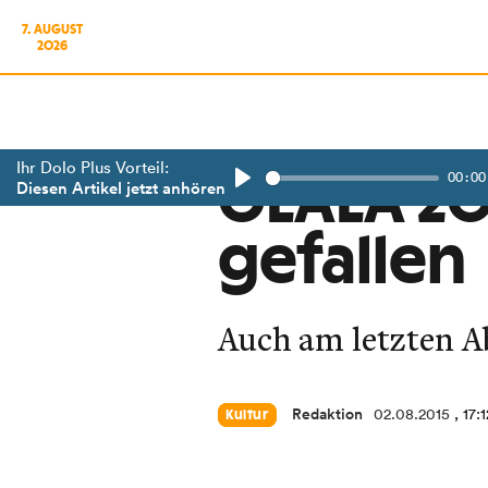
7. AUGUST
2026
Ihr Dolo Plus Vorteil:
00:00
OLALA 20
Diesen Artikel jetzt anhören
Play
gefallen
Auch am letzten Ab
Redaktion
02.08.2015
, 17:
Kultur