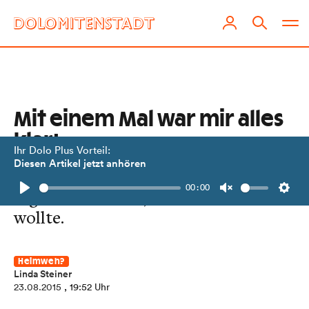
Mit einem Mal war mir alles
klar!
Ihr Dolo Plus Vorteil:
Diesen Artikel jetzt anhören
Marko Kostner sah eine geschnitzte
00:00
Figur und wusste, was er werden
Play
Unmute
Setti
wollte.
Heimweh?
Linda Steiner
23.08.2015
, 19:52 Uhr