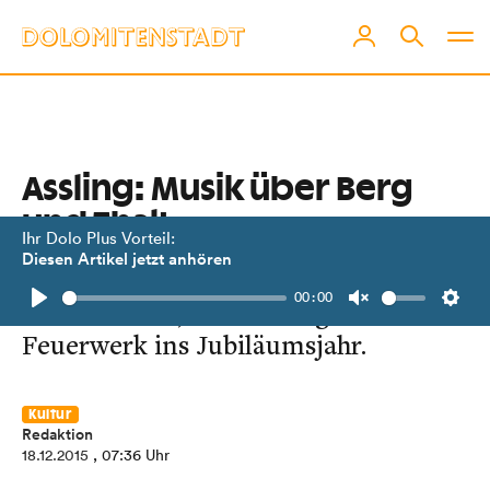
Assling: Musik über Berg
und Thal!
Ihr Dolo Plus Vorteil:
Diesen Artikel jetzt anhören
Musikkapelle Assling startet mit
00:00
Silvesterfeier, Ausstellung und
Play
Unmute
Setti
Feuerwerk ins Jubiläumsjahr.
Kultur
Redaktion
18.12.2015
, 07:36 Uhr