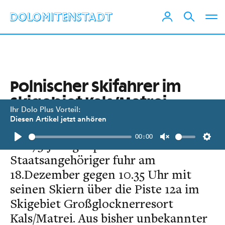
Polnischer Skifahrer im
Skigebiet Kals/Matrei
Ihr Dolo Plus Vorteil:
verletzt
Diesen Artikel jetzt anhören
00:00
Ein 75-jähriger polnischer
Play
Unmute
Setti
Staatsangehöriger fuhr am
18.Dezember gegen 10.35 Uhr mit
seinen Skiern über die Piste 12a im
Skigebiet Großglocknerresort
Kals/Matrei. Aus bisher unbekannter