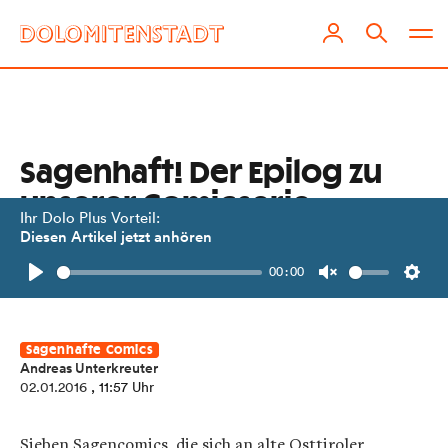
Sagenhaft! Der Epilog zu
unserer Comicserie
Ihr Dolo Plus Vorteil:
Diesen Artikel jetzt anhören
Das achte und letzte Kapitel entwirft
00:00
ein eher düsteres Zukunftsbild.
Play
Unmute
Setti
Sagenhafte Comics
Andreas Unterkreuter
02.01.2016
, 11:57 Uhr
Sieben Sagencomics, die sich an alte Osttiroler