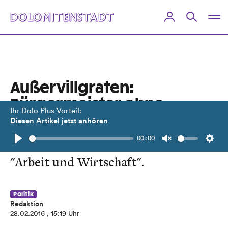
Außervillgraten:
Bürgermeister ohne
Ihr Dolo Plus Vorteil:
Mehrheit
Diesen Artikel jetzt anhören
00:00
Absolute Mehrheit für die Liste
Play
Unmute
Setti
"Arbeit und Wirtschaft".
Politik
Redaktion
28.02.2016
, 15:19 Uhr