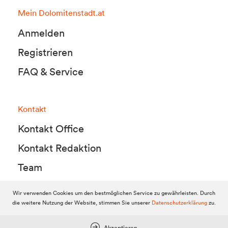
Mein Dolomitenstadt.at
Anmelden
Registrieren
FAQ & Service
Kontakt
Kontakt Office
Kontakt Redaktion
Team
Wir verwenden Cookies um den bestmöglichen Service zu gewährleisten. Durch
die weitere Nutzung der Website, stimmen Sie unserer
Datenschutzerklärung
zu.
© 2010-2026 Dolomitenstadt.at
Dolomitenstadt Media KG, Dolomitenstraße 1 / 7. Stock, 9900 Lienz,
Tel.:
04852 700500
Akzeptieren