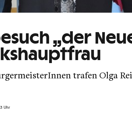
besuch „der Neu
rkshauptfrau
ürgermeisterInnen trafen Olga Re
53 Uhr