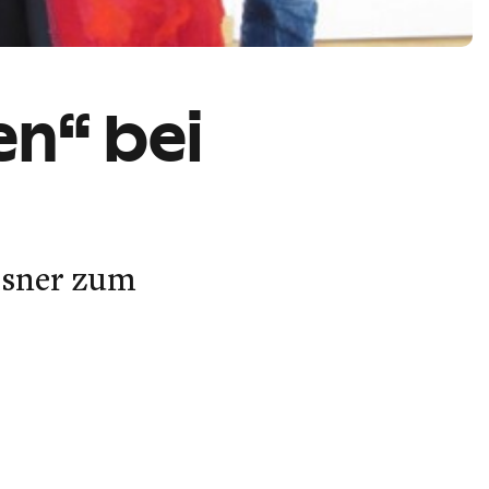
en“ bei
isner zum