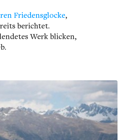
eren Friedensglocke
,
eits berichtet.
lendetes Werk blicken,
b.