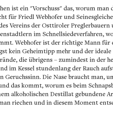
hen ist ein "Vorschuss" das, worum man 
ht für Friedl Webhofer und Seinesgleich
des Vereins der Osttiroler Preglerbauern
nstadtlern im Schnellsiedeverfahren, wo
t. Webhofer ist der richtige Mann für d
gst kein Geheimtipp mehr und der ideale 
Brände, die übrigens – zumindest in der h
nd im Kessel stundenlang der Rauch aufste
n Geruchssinn. Die Nase braucht man, u
 und das kommt, worum es beim Schnapsb
inem alkoholischen Destillat gebundene A
n riechen und in diesem Moment entsche