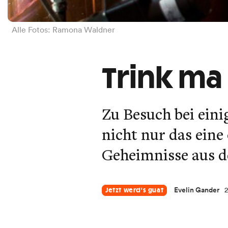
Alle Fotos: Ramona Waldner
Trink ma
Zu Besuch bei eini
nicht nur das eine
Geheimnisse aus d
Evelin Gander
2
Jetzt werd's guat