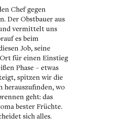
den Chef gegen
en. Der Obstbauer aus
 und vermittelt uns
rauf es beim
iesen Job, seine
Ort für einen Einstieg
eißen Phase – etwas
igt, spitzen wir die
m herauszufinden, wo
rennen geht: das
roma bester Früchte.
idet sich alles.