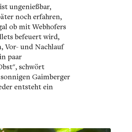
ist ungenießbar,
päter noch erfahren,
gal ob mit Webhofers
lets befeuert wird,
n, Vor- und Nachlauf
in paar
Obst", schwört
n sonnigen Gaimberger
eder entsteht ein