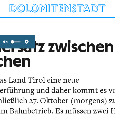
ersatz zwischen
Unmute
Settings
chen
das Land Tirol eine neue
erführung und daher kommt es v
hließlich 27. Oktober (morgens) z
im Bahnbetrieb.
Es müssen zwei H