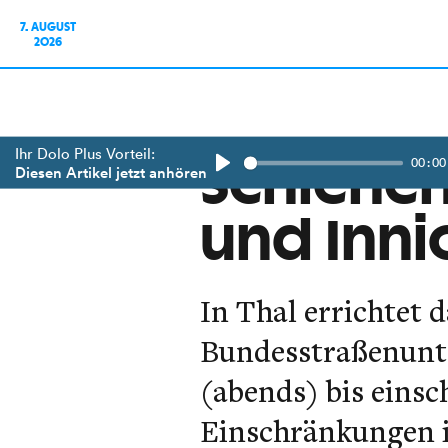
7. AUGUST
2026
Ihr Dolo Plus Vorteil:
00:00
Schienen
Diesen Artikel jetzt anhören
Play
und Inni
In Thal errichtet 
Bundesstraßenunt
(abends) bis einsc
Einschränkungen 