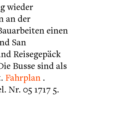
g wieder
n an der
Bauarbeiten einen
und San
und Reisegepäck
ie Busse sind als
.
Fahrplan
.
. Nr. 05 1717 5.