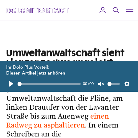
Umweltanwaltschaft sieht
Lienzer Radwegprojekt
Ihr Dolo Plus Vorteil:
kritisch
Diesen Artikel jetzt anhören
00:00
„Sehr kritisch“ beurteilt die Tiroler
Play
Unmute
Setti
Umweltanwaltschaft die Pläne, am
linken Drauufer von der Lavanter
Straße bis zum Auenweg
einen
Radweg zu asphaltieren
. In einem
Schreiben an die