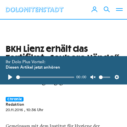
BKH Lienz erhält das
Zertifikat „Saubere Hände“
Ihr Dolo Plus Vorteil:
Diesen Artikel jetzt anhören
Aktion des Landes zur Vermeidung
00:00
der Übertragung gefährlicher Keime.
Play
Unmute
Setti
Chronik
Redaktion
20.11.2016
, 10:36 Uhr
Gemeinsam mit dem Institut für Hygiene der