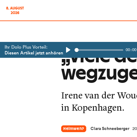
8. AUGUST
2026
Ihr Dolo Plus Vorteil:
00:00
„Viele de
Diesen Artikel jetzt anhören
Play
wegzug
Irene van der Wou
in Kopenhagen.
Clara Schneeberger
20
Heimweh?