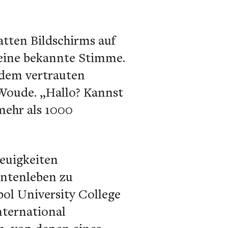
atten Bildschirms auf
 eine bekannte Stimme.
 dem vertrauten
 Woude. „Hallo? Kannst
mehr als 1000
Neuigkeiten
entenleben zu
pol University College
nternational