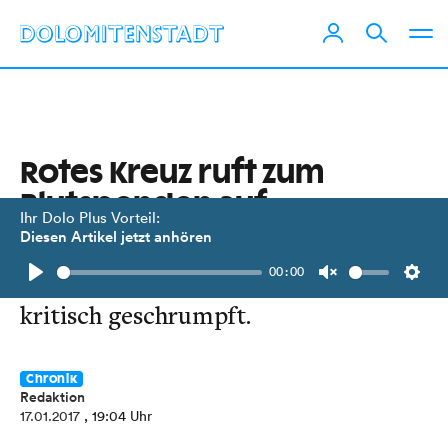
Rotes Kreuz ruft zum
Blutspenden auf
Ihr Dolo Plus Vorteil:
Diesen Artikel jetzt anhören
In ganz Österreich ist der Bestand
00:00
an Blutkonserven
Play
Unmute
Setti
kritisch geschrumpft.
Chronik
Redaktion
17.01.2017
, 19:04 Uhr