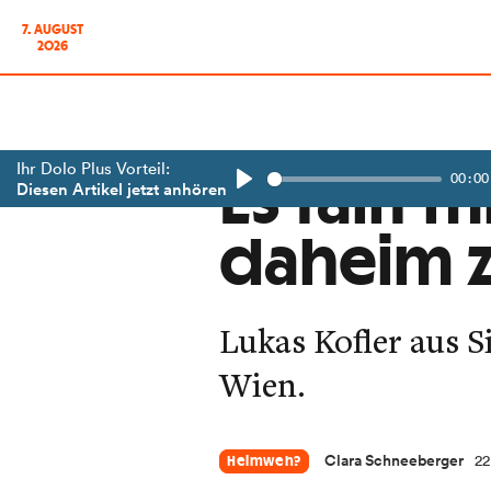
7. AUGUST
2026
Ihr Dolo Plus Vorteil:
00:00
Es fällt 
Diesen Artikel jetzt anhören
Play
daheim z
Lukas Kofler aus Si
Wien.
Clara Schneeberger
22
Heimweh?