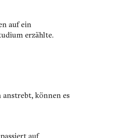
en auf ein
tudium erzählte.
n anstrebt, können es
passiert auf