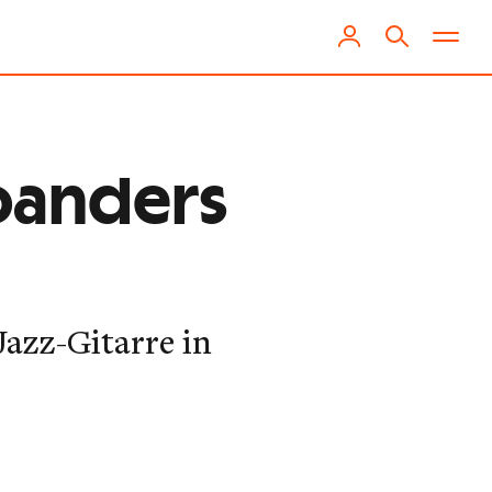
woanders
 Jazz-Gitarre in