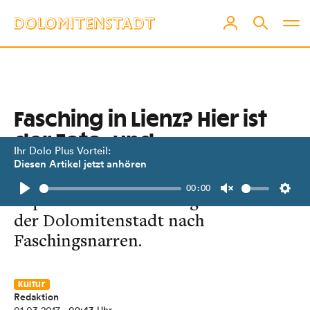
Fasching in Lienz? Hier ist
der Foto- und
Ihr Dolo Plus Vorteil:
Videobeweis!
Diesen Artikel jetzt anhören
00:00
Reporter Peter Werlberger suchte in
Play
Unmute
Setti
der Dolomitenstadt nach
Faschingsnarren.
Kultur
Redaktion