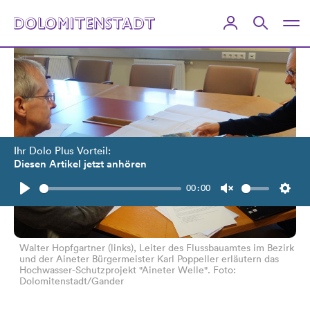
Ihr Dolo Plus Vorteil:
Diesen Artikel jetzt anhören
00:00
Play
Unmute
Setti
Walter Hopfgartner (links), Leiter des Flussbauamtes im Bezirk
und der Aineter Bürgermeister Karl Poppeller erläutern das
Hochwasser-Schutzprojekt "Aineter Welle". Foto:
Dolomitenstadt/Gander