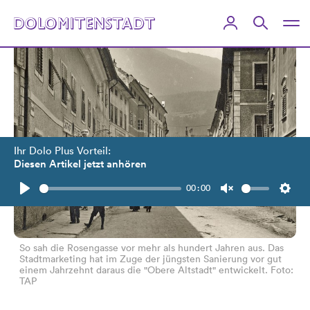
Ihr Dolo Plus Vorteil:
Diesen Artikel jetzt anhören
00:00
Play
Unmute
Setti
So sah die Rosengasse vor mehr als hundert Jahren aus. Das
Stadtmarketing hat im Zuge der jüngsten Sanierung vor gut
einem Jahrzehnt daraus die "Obere Altstadt" entwickelt. Foto:
TAP