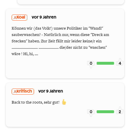
Koal
vor 9 Jahren
Können wir (das Volk!) unsere Politiker im "Wandl"
sauberwaschen? - Natürlich nur, wenn diese "Dreck am
Stecken" haben. Zur Zeit fällt mir leider keine/r ein
.............................. ....................... die/der nicht zu "waschen"
wäre ! Hi, hi, ....
0
4
kritisch
vor 9 Jahren
Back to the roots, sehr gut!
0
2