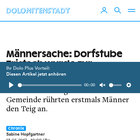
Männersache: Dorfstube
Tristach wurde zur
Ihr Dolo Plus Vorteil:
Backstube
Diesen Artikel jetzt anhören
00:00
Für die Muttertagsfeier der
Play
Unmute
Setti
Gemeinde rührten erstmals Männer
den Teig an.
Chronik
Sabine Hopfgartner