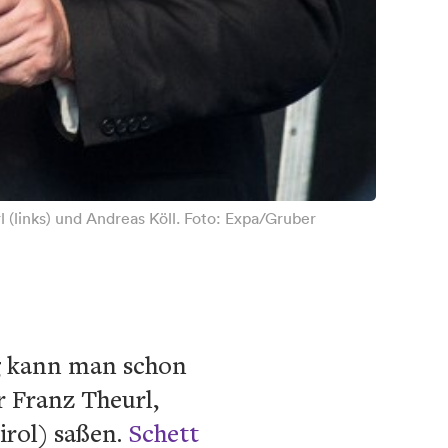
 (links) und Andreas Köll. Foto: Expa/Gruber
ng kann man schon
r Franz Theurl,
irol) saßen.
Schett