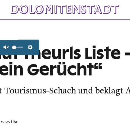
uf Theurls Liste –
Unmute
Settings
ein Gerücht“
lt Tourismus-Schach und beklagt 
, 12:23 Uhr