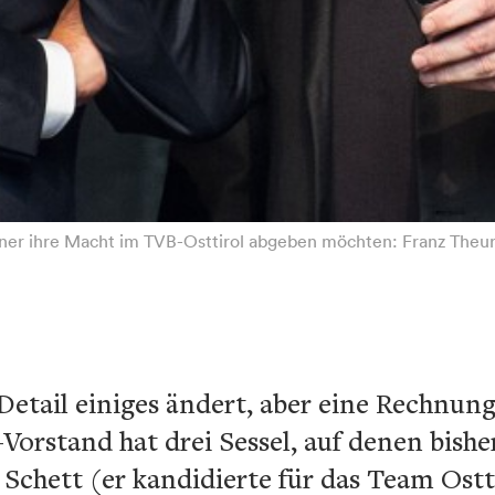
nner ihre Macht im TVB-Osttirol abgeben möchten: Franz Theurl
 Detail einiges ändert, aber eine Rechnu
rstand hat drei Sessel, auf denen bishe
Schett (er kandidierte für das Team Ostt