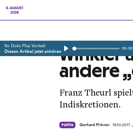
6. AUGUST
2026
Ihr Dolo Plus Vorteil:
00:00
Winkler a
Diesen Artikel jetzt anhören
Play
andere „
Franz Theurl spie
Indiskretionen.
Gerhard Pirkner
19.10.2017
Politik