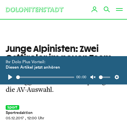
Junge Alpinisten: Zwei
Osttiroler im neuen Team
Ihr Dolo Plus Vorteil:
Diesen Artikel jetzt anhören
Peter Mühlburger und Simon
00:00
Wolsegger schafften den Sprung in
Play
Unmute
Setti
die AV-Auswahl.
Sport
Sportredaktion
05.12.2017
, 12:00 Uhr