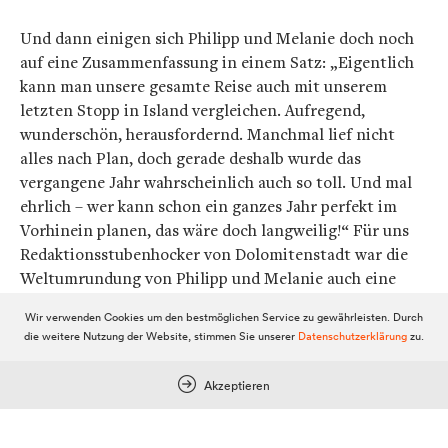
Und dann einigen sich Philipp und Melanie doch noch
auf eine Zusammenfassung in einem Satz: „Eigentlich
kann man unsere gesamte Reise auch mit unserem
letzten Stopp in Island vergleichen. Aufregend,
wunderschön, herausfordernd. Manchmal lief nicht
alles nach Plan, doch gerade deshalb wurde das
vergangene Jahr wahrscheinlich auch so toll. Und mal
ehrlich – wer kann schon ein ganzes Jahr perfekt im
Vorhinein planen, das wäre doch langweilig!“ Für uns
Redaktionsstubenhocker von Dolomitenstadt war die
Weltumrundung von Philipp und Melanie auch eine
Herausforderung. Wir haben hunderte Bilder
Wir verwenden Cookies um den bestmöglichen Service zu gewährleisten. Durch
ausgewählt aus einem riesigen Fundus, den uns Philipp
die weitere Nutzung der Website, stimmen Sie unserer
Datenschutzerklärung
zu.
geschickt hat und mussten manchen Reisebericht
schweren Herzens ein wenig kürzen. Doch es hat
Akzeptieren
Riesenspaß gemacht, die beiden publizistisch zu
begleiten. Die Reaktionen der Leserinnen und Leser
bestätigen diese Entscheidung. Und das Wichtigste: