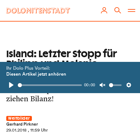
Island: Letzter Stopp für
Philipp und Melanie
Ihr Dolo Plus Vorteil:
Diesen Artikel jetzt anhören
Unsere Weltreisenden betreten
00:00
wieder europäischen Boden – und
Play
Unmute
Setti
ziehen Bilanz!
Weltbilder
Gerhard Pirkner
29.01.2018
, 11:59 Uhr