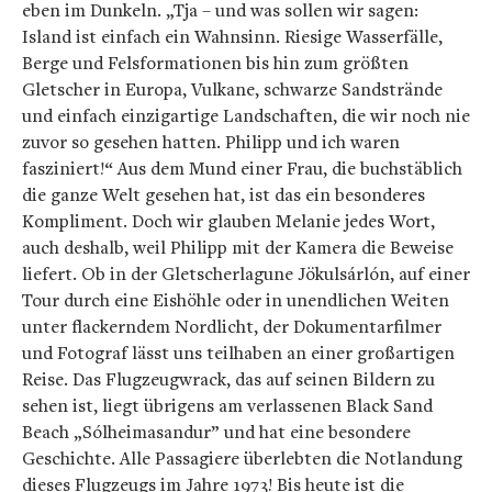
eben im Dunkeln. „Tja – und was sollen wir sagen:
Island ist einfach ein Wahnsinn. Riesige Wasserfälle,
Berge und Felsformationen bis hin zum größten
Gletscher in Europa, Vulkane, schwarze Sandstrände
und einfach einzigartige Landschaften, die wir noch nie
zuvor so gesehen hatten. Philipp und ich waren
fasziniert!“ Aus dem Mund einer Frau, die buchstäblich
die ganze Welt gesehen hat, ist das ein besonderes
Kompliment. Doch wir glauben Melanie jedes Wort,
auch deshalb, weil Philipp mit der Kamera die Beweise
liefert. Ob in der Gletscherlagune Jökulsárlón, auf einer
Tour durch eine Eishöhle oder in unendlichen Weiten
unter flackerndem Nordlicht, der Dokumentarfilmer
und Fotograf lässt uns teilhaben an einer großartigen
Reise. Das Flugzeugwrack, das auf seinen Bildern zu
sehen ist, liegt übrigens am verlassenen Black Sand
Beach „Sólheimasandur” und hat eine besondere
Geschichte. Alle Passagiere überlebten die Notlandung
dieses Flugzeugs im Jahre 1973! Bis heute ist die