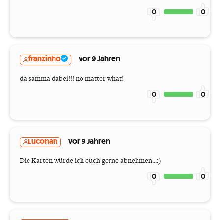
0
0
franzinho
vor 9 Jahren
da samma dabei!!! no matter what!
0
0
Luconan
vor 9 Jahren
Die Karten würde ich euch gerne abnehmen...:)
0
0