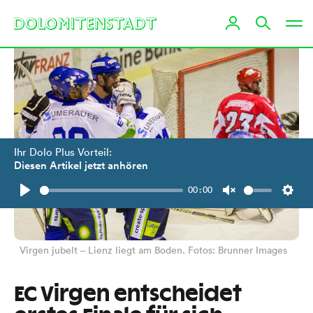
Ihr Dolo Plus Vorteil:
Diesen Artikel jetzt anhören
00:00
Play
Unmute
Setti
Virgen jubelt – Lienz liegt am Boden. Fotos: Brunner Images
EC Virgen entscheidet