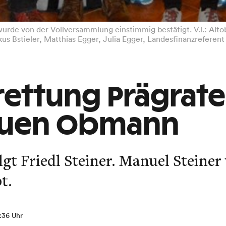
e von der Vollversammlung einstimmig bestätigt. V.l.: Altobma
kus Bstieler, Matthias Egger, Julia Egger, Landesfinanzrefere
rettung Prägrate
euen Obmann
lgt Friedl Steiner. Manuel Steiner
t.
8:36 Uhr