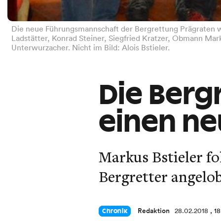
Die neue Führungsmannschaft der Bergrettung Prägraten wurd
Ladstätter, Konrad Steiner, Siegfried Kratzer, Obmann Mar
Unterwurzacher. Nicht im Bild: Alois Bstieler.
Die Berg
einen n
Markus Bstieler fo
Bergretter angelob
Redaktion
28.02.2018
, 1
Chronik