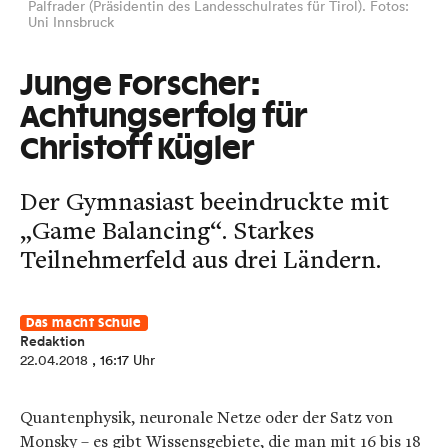
Palfrader (Präsidentin des Landesschulrates für Tirol). Fotos:
Uni Innsbruck
Junge Forscher:
Achtungserfolg für
Christoff Kügler
Der Gymnasiast beeindruckte mit
„Game Balancing“. Starkes
Teilnehmerfeld aus drei Ländern.
Das macht Schule
Redaktion
22.04.2018
, 16:17 Uhr
Quantenphysik, neuronale Netze oder der Satz von
Monsky – es gibt Wissensgebiete, die man mit 16 bis 18