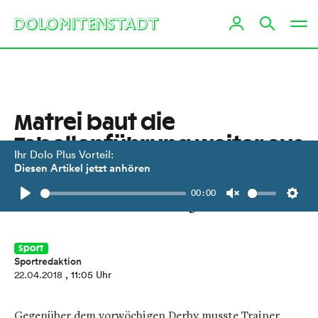
Matrei baut die
Tabellenführung weiter aus
Ihr Dolo Plus Vorteil:
Diesen Artikel jetzt anhören
Die Iseltaler besiegten den SV Rosegg
00:00
im Tauernstadion mit 3:1.
Play
Unmute
Setti
Sport
Sportredaktion
22.04.2018
, 11:05 Uhr
Gegenüber dem vorwöchigen Derby musste Trainer