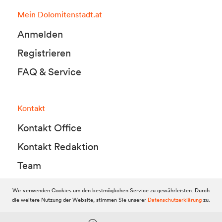
Mein Dolomitenstadt.at
Anmelden
Registrieren
FAQ & Service
Kontakt
Kontakt Office
Kontakt Redaktion
Team
Wir verwenden Cookies um den bestmöglichen Service zu gewährleisten. Durch
die weitere Nutzung der Website, stimmen Sie unserer
Datenschutzerklärung
zu.
© 2010-2026 Dolomitenstadt.at
Dolomitenstadt Media KG, Dolomitenstraße 1 / 7. Stock, 9900 Lienz,
Tel.:
04852 700500