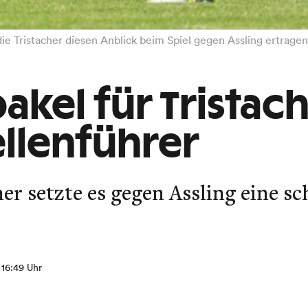
ie Tristacher diesen Anblick beim Spiel gegen Assling ertrage
kel für Tristac
llenführer
ner setzte es gegen Assling eine s
, 16:49 Uhr