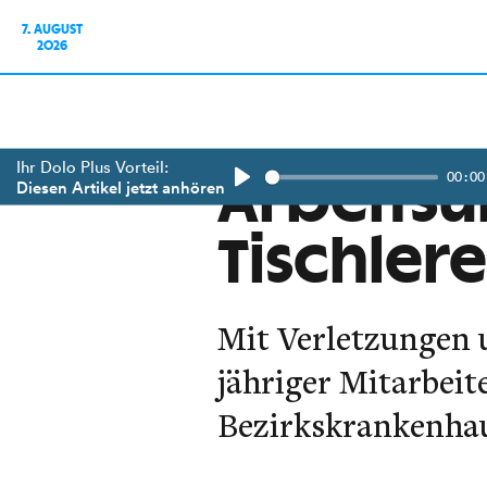
7. AUGUST
2026
Ihr Dolo Plus Vorteil:
00:00
Arbeitsun
Diesen Artikel jetzt anhören
Play
Tischlere
Mit Verletzungen 
jähriger Mitarbeit
Bezirkskrankenhau