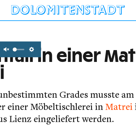
fall in einer Mat
Unmute
Settings
i
unbestimmten Grades musste am 9.
er einer Möbeltischlerei in
Matrei
s Lienz eingeliefert werden.