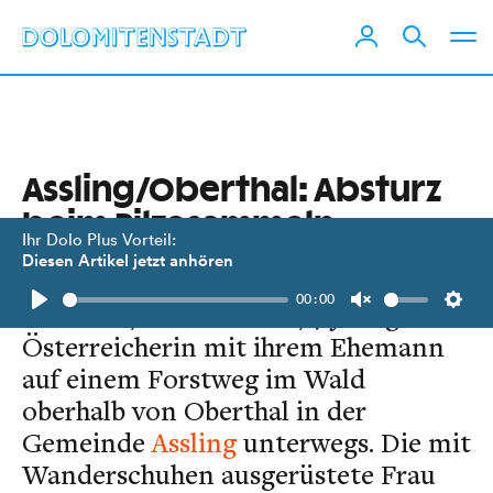
Assling/Oberthal: Absturz
beim Pilzesammeln
Ihr Dolo Plus Vorteil:
Diesen Artikel jetzt anhören
Um Pilze zu sammeln waren am 19.
00:00
Juli um 17:00 Uhr eine 74-jährige
Play
Unmute
Setti
Österreicherin mit ihrem Ehemann
auf einem Forstweg im Wald
oberhalb von Oberthal in der
Gemeinde
Assling
unterwegs. Die mit
Wanderschuhen ausgerüstete Frau