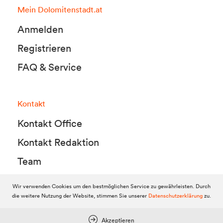
Mein Dolomitenstadt.at
Anmelden
Registrieren
FAQ & Service
Kontakt
Kontakt Office
Kontakt Redaktion
Team
Wir verwenden Cookies um den bestmöglichen Service zu gewährleisten. Durch
die weitere Nutzung der Website, stimmen Sie unserer
Datenschutzerklärung
zu.
© 2010-2026 Dolomitenstadt.at
Dolomitenstadt Media KG, Dolomitenstraße 1 / 7. Stock, 9900 Lienz,
Tel.:
04852 700500
Akzeptieren