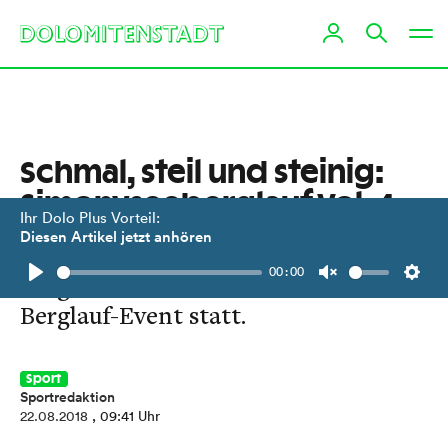
Schmal, steil und steinig:
Simonyseeberglauf Vol. 4
Ihr Dolo Plus Vorteil:
Diesen Artikel jetzt anhören
Am Samstag, 25. August, findet in
00:00
Prägraten wieder das extreme
Play
Unmute
Setti
Berglauf-Event statt.
Sport
Sportredaktion
22.08.2018
, 09:41 Uhr