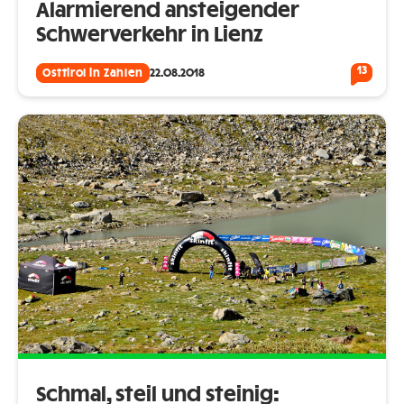
Alarmierend ansteigender
Schwerverkehr in Lienz
13
Osttirol in Zahlen
22.08.2018
Schmal, steil und steinig: