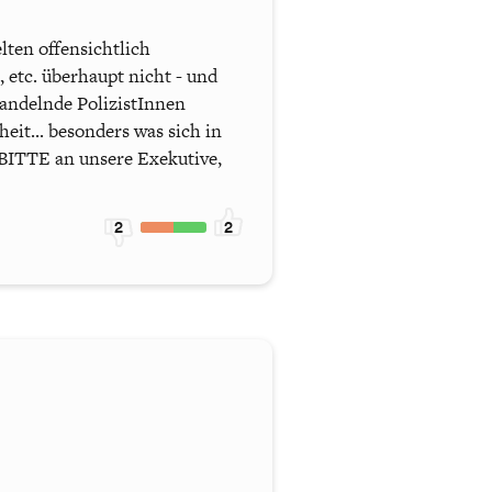
ten offensichtlich
 etc. überhaupt nicht - und
handelnde PolizistInnen
eit... besonders was sich in
! BITTE an unsere Exekutive,
2
2