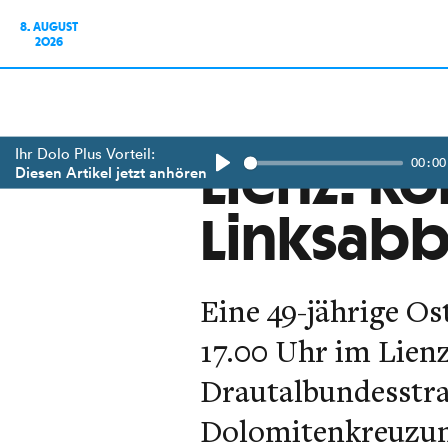
8. AUGUST
2026
Ihr Dolo Plus Vorteil:
00:00
Lienz: Ko
Diesen Artikel jetzt anhören
Play
Linksabb
Eine 49-jährige Os
17.00 Uhr im Lienz
Drautalbundesstra
Dolomitenkreuzung