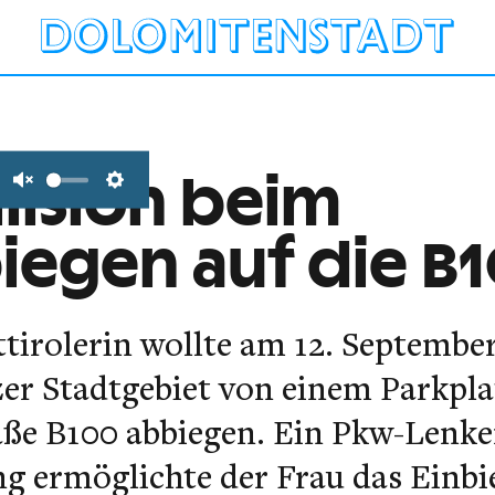
llision beim
Unmute
Settings
iegen auf die B
ttirolerin wollte am 12. Septembe
er Stadtgebiet von einem Parkplat
ße B100 abbiegen. Ein Pkw-Lenke
 ermöglichte der Frau das Einbie