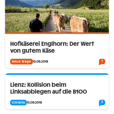
Hofkäserei Englhorn: Der Wert
von gutem Käse
1
Neue Wege
13.09.2018
Lienz: Kollision beim
Linksabbiegen auf die B100
3
Chronik
13.09.2018