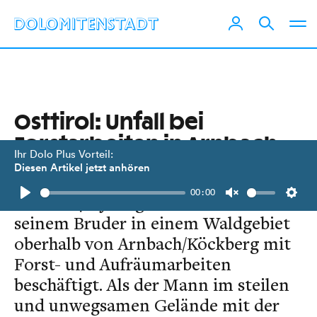
Osttirol: Unfall bei
Forstarbeiten in Arnbach
Ihr Dolo Plus Vorteil:
Diesen Artikel jetzt anhören
Am 24. November gegen 12.40 Uhr
00:00
war ein 40-jähriger Osttiroler mit
Play
Unmute
Setti
seinem Bruder in einem Waldgebiet
oberhalb von Arnbach/Köckberg mit
Forst- und Aufräumarbeiten
beschäftigt. Als der Mann im steilen
und unwegsamen Gelände mit der