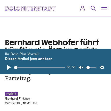
Bernhard Webhofer führt
künftig die ÖVP im Bezirk
Ihr Dolo Plus Vorteil:
Diesen Artikel jetzt anhören
Hohe Zustimmung für den
00:00
Gaimberger Bürgermeister beim
Play
Unmute
Setti
Parteitag.
Politik
Gerhard Pirkner
29.11.2018
, 10:41 Uhr