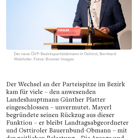
Der neue ÖVP-Bezirksparteiobmann in Osttirol, Bernhard
Webhofer. Fotos: Brunner Images
Der Wechsel an der Parteispitze im Bezirk
kam für viele – den anwesenden
Landeshauptmann Günther Platter
eingeschlossen – unvermutet. Mayerl
begründete seinen Rückzug aus dieser
Funktion – er bleibt Landtagsabgeordneter
und Osttiroler Bauernbund-Obmann – mit
der zeitlichen Belastung. „Die Ansage und