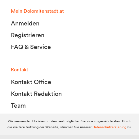
Mein Dolomitenstadt.at
Anmelden
Registrieren
FAQ & Service
Kontakt
Kontakt Office
Kontakt Redaktion
Team
Wir verwenden Cookies um den bestmöglichen Service zu gewährleisten. Durch
die weitere Nutzung der Website, stimmen Sie unserer
Datenschutzerklärung
zu.
© 2010-2026 Dolomitenstadt.at
Dolomitenstadt Media KG, Dolomitenstraße 1 / 7. Stock, 9900 Lienz,