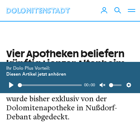
Vier Apotheken beliefern
künftig Lienzer Altenheim
Ihr Dolo Plus Vorteil:
Diesen Artikel jetzt anhören
Die Versorgung des Lienzer
00:00
Seniorenheims mit Medikamenten
Play
Unmute
Setti
wurde bisher exklusiv von der
Dolomitenapotheke in Nußdorf-
Debant abgedeckt.