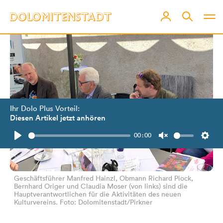
Ihr Dolo Plus Vorteil:
Diesen Artikel jetzt anhören
00:00
Play
Unmute
Setti
Geschäftsführer Manfred Hainzl, Obmann Richard Piock,
Bernhard Origer und Claudia Moser (von links) sind die
Hauptverantwortlichen für die Aktivitäten des neuen
Kulturvereins. Foto: Dolomitenstadt/Pirkner