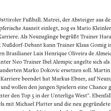
sttiroler Fußball. Matrei, der Absteiger aus de
erische Auszeit einlegt, zog es Mario Kleinle
arriere. Als Neuzugänge begrüßt Trainer Hara
Nußdorf-Debant kann Trainer Klaus Gomig in 
n Brasilianer Luis Henrique Oliveira de Almei
unter Neo Trainer Ibel Alempic angelte sich a
nderten Marko Dokovic ersetzen soll. Martin 
Karriere beendet hat Markus Ebner, auf Neuz
nd wollen den jungen Spielern eine Chance geb
unter den Top 5 in der Unterliga West". Ebenf
fels mit Michael Platter und die neu gegründe