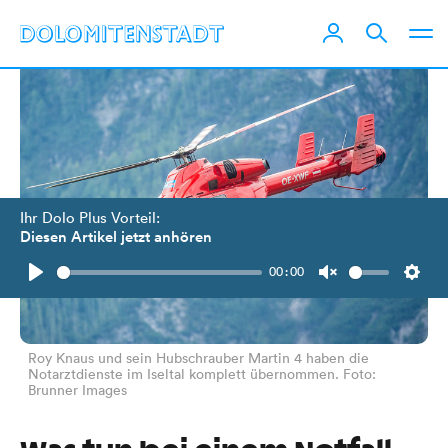
Ihr Dolo Plus Vorteil:
Diesen Artikel jetzt anhören
00:00
Play
Unmute
Setti
Roy Knaus und sein Hubschrauber Martin 4 haben die
Notarztdienste im Iseltal komplett übernommen. Foto:
Brunner Images