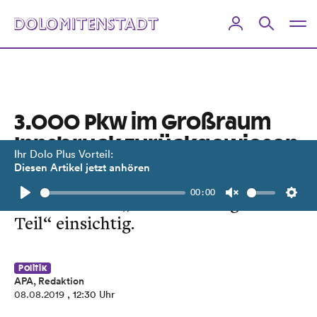
3.000 Pkw im Großraum
Innsbruck zurückgewiesen
Ihr Dolo Plus Vorteil:
Diesen Artikel jetzt anhören
Autofahrer bei regionalen
00:00
Fahrverboten „zum überwiegenden
Play
Unmute
Setti
Teil“ einsichtig.
Politik
APA, Redaktion
08.08.2019
, 12:30 Uhr