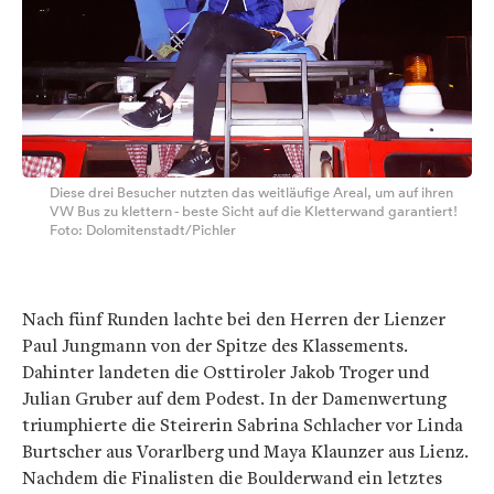
Diese drei Besucher nutzten das weitläufige Areal, um auf ihren
VW Bus zu klettern - beste Sicht auf die Kletterwand garantiert!
Foto: Dolomitenstadt/Pichler
Nach fünf Runden lachte bei den Herren der Lienzer
Paul Jungmann von der Spitze des Klassements.
Dahinter landeten die Osttiroler Jakob Troger und
Julian Gruber auf dem Podest. In der Damenwertung
triumphierte die Steirerin Sabrina Schlacher vor Linda
Burtscher aus Vorarlberg und Maya Klaunzer aus Lienz.
Nachdem die Finalisten die Boulderwand ein letztes