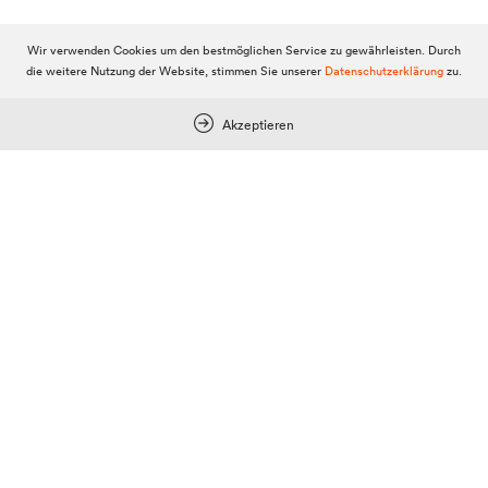
Werbung
Wir verwenden Cookies um den bestmöglichen Service zu gewährleisten. Durch
die weitere Nutzung der Website, stimmen Sie unserer
Datenschutzerklärung
zu.
Anzeigenpreise
Reichweite / Statistik
Akzeptieren
Anfragen / Kontakt
Mein Dolomitenstadt.at
Anmelden
Registrieren
FAQ & Service
Kontakt