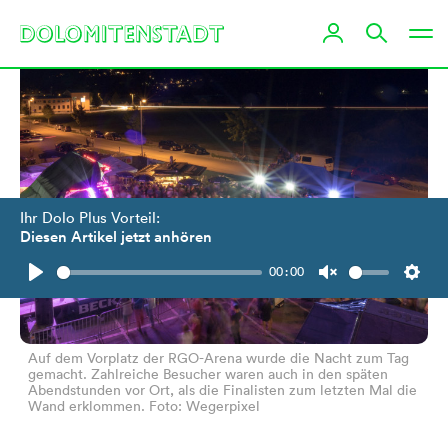
Ihr Dolo Plus Vorteil:
Diesen Artikel jetzt anhören
00:00
Play
Unmute
Setti
Auf dem Vorplatz der RGO-Arena wurde die Nacht zum Tag
gemacht. Zahlreiche Besucher waren auch in den späten
Abendstunden vor Ort, als die Finalisten zum letzten Mal die
Wand erklommen. Foto: Wegerpixel