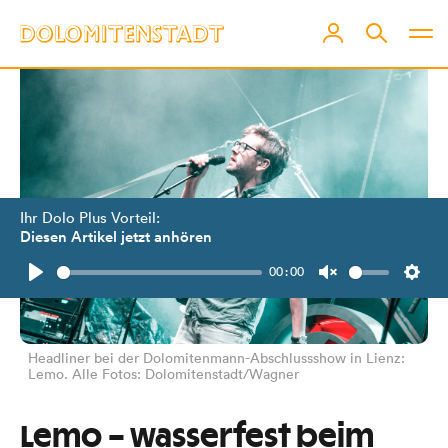
Ihr Dolo Plus Vorteil:
Diesen Artikel jetzt anhören
00:00
Play
Unmute
Setti
Headliner bei der Dolomitenmann-Abschlussshow in Lienz:
Lemo. Alle Fotos: Dolomitenstadt/Wagner
Lemo – wasserfest beim