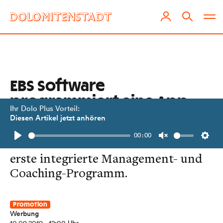
EBS Software
programmiert eine App
Ihr Dolo Plus Vorteil:
gegen Stress
Diesen Artikel jetzt anhören
00:00
CALMMANDER ist das weltweit
Play
Unmute
Setti
erste integrierte Management- und
Coaching-Programm.
Promotion
Werbung