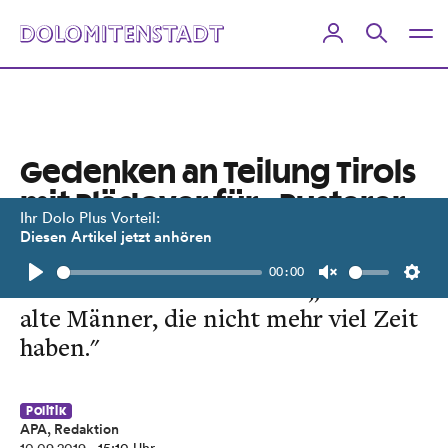
Gedenken an Teilung Tirols
mit Plädoyer für „Pusterer
Ihr Dolo Plus Vorteil:
Buam“
Diesen Artikel jetzt anhören
00:00
Festredner Felix Mitterer: „Das sind
Play
Unmute
Setti
alte Männer, die nicht mehr viel Zeit
haben."
Politik
APA, Redaktion