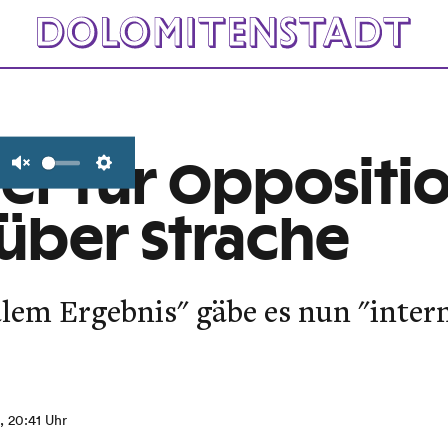
r für Oppositi
Unmute
Settings
über Strache
lem Ergebnis" gäbe es nun "inter
, 20:41 Uhr