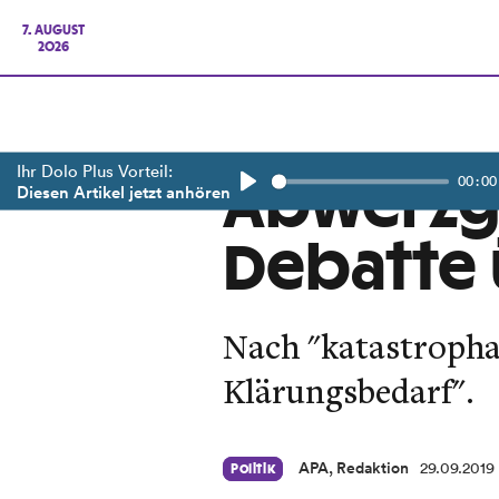
7. AUGUST
2026
Ihr Dolo Plus Vorteil:
00:00
Abwerzge
Diesen Artikel jetzt anhören
Play
Debatte 
Nach "katastropha
Klärungsbedarf".
APA, Redaktion
29.09.2019
Politik