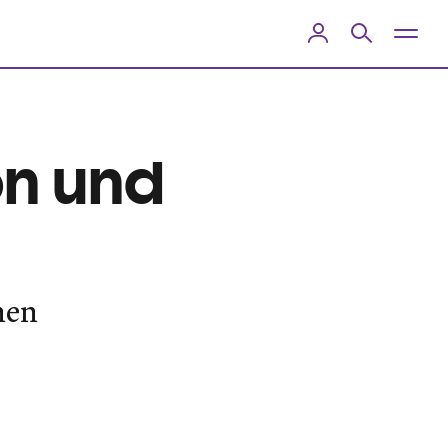
on und
nen